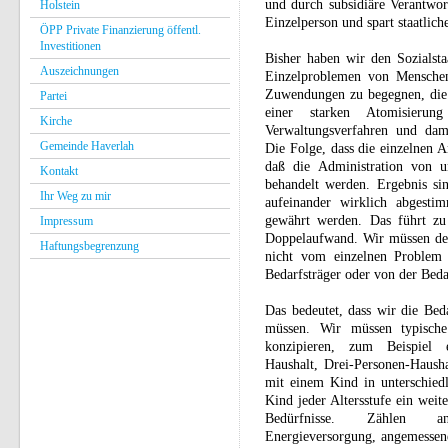
und durch subsidiäre Verantwor
Holstein
Einzelperson und spart staatlic
ÖPP Private Finanzierung öffentl.
Investitionen
Bisher haben wir den Sozialsta
Auszeichnungen
Einzelproblemen von Menschen
Zuwendungen zu begegnen, die 
Partei
einer starken Atomisierun
Kirche
Verwaltungsverfahren und dam
Gemeinde Haverlah
Die Folge, dass die einzelnen 
daß die Administration von un
Kontakt
behandelt werden. Ergebnis sin
Ihr Weg zu mir
aufeinander wirklich abgesti
gewährt werden. Das führt zu 
Impressum
Doppelaufwand. Wir müssen den
Haftungsbegrenzung
nicht vom einzelnen Problem
Bedarfsträger oder von der Beda
Das bedeutet, dass wir die Bed
müssen. Wir müssen typische 
konzipieren, zum Beispiel e
Haushalt, Drei-Personen-Hausha
mit einem Kind in unterschiedl
Kind jeder Altersstufe ein weite
Bedürfnisse. Zählen a
Energieversorgung, angemessene