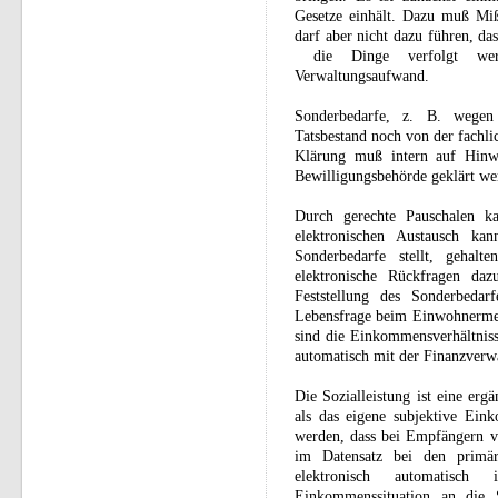
Gesetze einhält. Dazu muß Mißb
darf aber nicht dazu führen, da
die Dinge verfolgt werd
Verwaltungsaufwand.
Sonderbedarfe, z. B. wegen
Tatsbestand noch von der fachli
Klärung muß intern auf Hinwei
Bewilligungsbehörde geklärt we
Durch gerechte Pauschalen k
elektronischen Austausch ka
Sonderbedarfe stellt, gehal
elektronische Rückfragen daz
Feststellung des Sonderbedar
Lebensfrage beim Einwohnermel
sind die Einkommensverhältniss
automatisch mit der Finanzverwa
Die Sozialleistung ist eine erg
als das eigene subjektive Ein
werden, dass bei Empfängern v
im Datensatz bei den primär
elektronisch automatisc
Einkommenssituation an die S