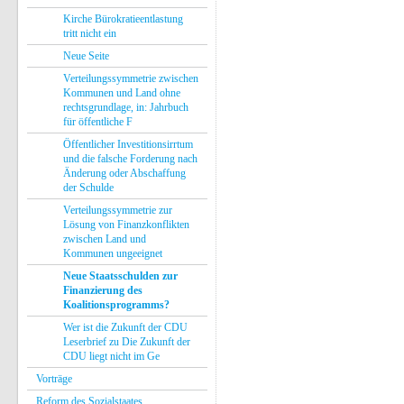
Kirche Bürokratieentlastung
tritt nicht ein
Neue Seite
Verteilungssymmetrie zwischen
Kommunen und Land ohne
rechtsgrundlage, in: Jahrbuch
für öffentliche F
Öffentlicher Investitionsirrtum
und die falsche Forderung nach
Änderung oder Abschaffung
der Schulde
Verteilungssymmetrie zur
Lösung von Finanzkonflikten
zwischen Land und
Kommunen ungeeignet
Neue Staatsschulden zur
Finanzierung des
Koalitionsprogramms?
Wer ist die Zukunft der CDU
Leserbrief zu Die Zukunft der
CDU liegt nicht im Ge
Vorträge
Reform des Sozialstaates