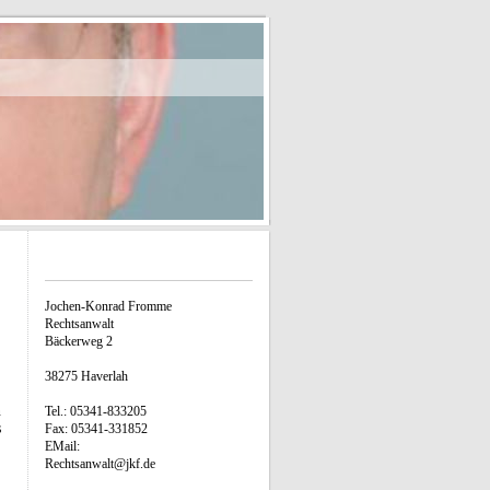
Jochen-Konrad Fromme
Rechtsanwalt
Bäckerweg 2
38275 Haverlah
n
Tel.: 05341-833205
s
Fax: 05341-331852
EMail:
Rechtsanwalt@jkf.de