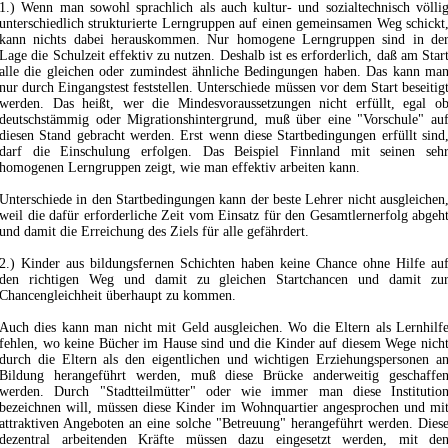
1.) Wenn man sowohl sprachlich als auch kultur- und sozialtechnisch völli
unterschiedlich strukturierte Lerngruppen auf einen gemeinsamen Weg schickt
kann nichts dabei herauskommen. Nur homogene Lerngruppen sind in de
Lage die Schulzeit effektiv zu nutzen. Deshalb ist es erforderlich, daß am Star
alle die gleichen oder zumindest ähnliche Bedingungen haben. Das kann ma
nur durch Eingangstest feststellen. Unterschiede müssen vor dem Start beseitig
werden. Das heißt, wer die Mindesvoraussetzungen nicht erfüllt, egal o
deutschstämmig oder Migrationshintergrund, muß über eine "Vorschule" au
diesen Stand gebracht werden. Erst wenn diese Startbedingungen erfüllt sind
darf die Einschulung erfolgen. Das Beispiel Finnland mit seinen seh
homogenen Lerngruppen zeigt, wie man effektiv arbeiten kann.
Unterschiede in den Startbedingungen kann der beste Lehrer nicht ausgleichen
weil die dafür erforderliche Zeit vom Einsatz für den Gesamtlernerfolg abgeh
und damit die Erreichung des Ziels für alle gefährdert.
2.) Kinder aus bildungsfernen Schichten haben keine Chance ohne Hilfe au
den richtigen Weg und damit zu gleichen Startchancen und damit zu
Chancengleichheit überhaupt zu kommen.
Auch dies kann man nicht mit Geld ausgleichen. Wo die Eltern als Lernhilf
fehlen, wo keine Bücher im Hause sind und die Kinder auf diesem Wege nich
durch die Eltern als den eigentlichen und wichtigen Erziehungspersonen a
Bildung herangeführt werden, muß diese Brücke anderweitig geschaffe
werden. Durch "Stadtteilmütter" oder wie immer man diese Institutio
bezeichnen will, müssen diese Kinder im Wohnquartier angesprochen und mi
attraktiven Angeboten an eine solche "Betreuung" herangeführt werden. Dies
dezentral arbeitenden Kräfte müssen dazu eingesetzt werden, mit de