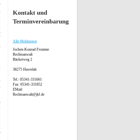
g
,
Kontakt und
r
t
Terminvereinbarung
n
t
b
f
Alle Meldungen
,
r
Jochen-Konrad Fromme
Rechtsanwalt
Bäckerweg 2
,
t
38275 Haverlah
Tel.: 05341-331661
f
Fax: 05341-331852
r
EMail:
Rechtsanwalt@jkf.de
e
t
n
n
n
t
e
n