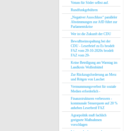
Votum für Söder selbst auf.
Rundfunkgebühren
„Negativer Ausschluss“ paralleler
Abstimmungen zur AfD führt zur
Parlamentskrise
Wer ist die Zukunft der CDU
Bewußtseinsspaltung bei der
CDU - Leserbrief zu Es brodelt
FAZ vom 29-10-2020s brodelt
FAZ vom 29-
Keine Beteiligung am Warntag im
Landkreis Wolfenbüttel
Zur Rückzugsforderung an Merz
und Rötgen von Laschet
Vermummungsverbot für soziale
Medien erforderlich -
Finanzstrukturen verbessern -
kommunale Steuerquote auf 20 %
anheben Leserbreif FAZ
Agrarpolitik muß fachlich
geeignete Maßnahmen
vorschlagen