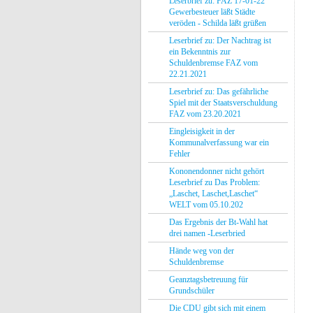
Leserbrief zu: FAZ 17-01-22
Gewerbesteuer läßt Städte
veröden - Schilda läßt grüßen
Leserbrief zu: Der Nachtrag ist
ein Bekenntnis zur
Schuldenbremse FAZ vom
22.21.2021
Leserbrief zu: Das gefährliche
Spiel mit der Staatsverschuldung
FAZ vom 23.20.2021
Eingleisigkeit in der
Kommunalverfassung war ein
Fehler
Kononendonner nicht gehört
Leserbrief zu Das Problem:
„Laschet, Laschet,Laschet“
WELT vom 05.10.202
Das Ergebnis der Bt-Wahl hat
drei namen -Leserbried
Hände weg von der
Schuldenbremse
Geanztagsbetreuung für
Grundschüler
Die CDU gibt sich mit einem