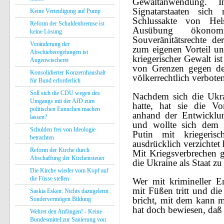
Gewaltanwendung. I
Signatarstaaten sic
Keine Verteidigung auf Pump
Schlussakte von Hel
Reform der Schuldenbremse ist
Ausübung ökono
keine Lösung
Souveränitätsrechte d
Veränderung der
zum eigenen Vorteil u
Abschieberegelungen ist
kriegerischer Gewalt i
Augenwischerei
von Grenzen gegen den
Konsolidierter Konzernhaushalt
völkerrechtlich verbote
für Bund erforderlich
Soll sich die CDU wegen des
Nachdem sich die Ukr
Umgangs mit der AfD zum
hatte, hat sie die Vo
politischen Eunuchen machen
anhand der Entwicklun
lassen?
und wollte sich dem 
Schulden frei von Ideologie
Putin mit kriegeris
betrachten
ausdrücklich verzichtet 
Reform der Kirche durch
Mit Kriegsverbrechen 
Abschaffung der Kirchensteuer
die Ukraine als Staat zu
Die Kirche wieder vom Kopf auf
die Füsse stellen
Wer mit krimineller En
mit Füßen tritt und die
Saskia Esken: Nichts dazugelernt
bricht, mit dem kann 
Sondervermögen Bildung
hat doch bewiesen, daß 
Wehret den Anfängen! - Keine
Bundesmittel zur Sanierung von