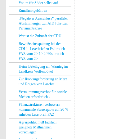
Votum für Söder selbst auf.
Rundfunkgebühren
„Negativer Ausschluss“ paralleler
Abstimmungen zur AfD führt zur
Parlamentskrise
Wer ist die Zukunft der CDU
Bewußtseinsspaltung bei der
CDU - Leserbrief zu Es brodelt
FAZ vom 29-10-2020s brodelt
FAZ vom 29-
Keine Beteiligung am Warntag im
Landkreis Wolfenbüttel
Zur Rückzugsforderung an Merz
und Rötgen von Laschet
Vermummungsverbot für soziale
Medien erforderlich -
Finanzstrukturen verbessern -
kommunale Steuerquote auf 20 %
anheben Leserbreif FAZ
Agrarpolitik muß fachlich
geeignete Maßnahmen
vorschlagen