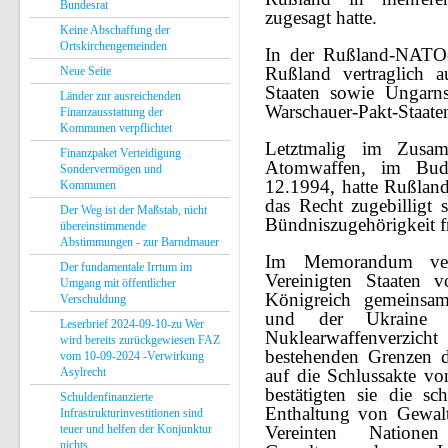
Bundesrat
zugesagt hatte.
Keine Abschaffung der
Ortskirchengemeinden
In der Rußland-NATO
Rußland vertraglich 
Neue Seite
Staaten sowie Ungarns
Länder zur ausreichenden
Warschauer-Pakt-Staate
Finanzausstattung der
Kommunen verpflichtet
Letztmalig im Zusa
Finanzpaket Verteidigung
Atomwaffen, im Bu
Sondervermögen und
12.1994, hatte Rußland
Kommunen
das Recht zugebilligt
Der Weg ist der Maßstab, nicht
Bündniszugehörigkeit f
übereinstimmende
Abstimmungen - zur Barndmauer
Im Memorandum verpf
Der fundamentale Irrtum im
Vereinigten Staaten 
Umgang mit öffentlicher
Königreich gemeinsam
Verschuldung
und der Ukraine a
Leserbrief 2024-09-10-zu Wer
Nuklearwaffenverzi
wird bereits zurückgewiesen FAZ
bestehenden Grenzen d
vom 10-09-2024 -Verwirkung
Asylrecht
auf die Schlussakte vo
bestätigten sie die s
Schuldenfinanzierte
Enthaltung von Gewalt
Infrastrukturinvestitionen sind
teuer und helfen der Konjunktur
Vereinten Nation
nichts