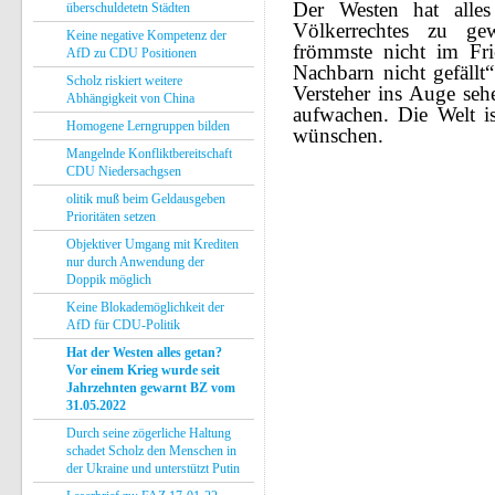
Der Westen hat alle
überschuldetetn Städten
Völkerrechtes zu ge
Keine negative Kompetenz der
frömmste nicht im Fr
AfD zu CDU Positionen
Nachbarn nicht gefällt“
Scholz riskiert weitere
Versteher ins Auge se
Abhängigkeit von China
aufwachen. Die Welt is
Homogene Lerngruppen bilden
wünschen.
Mangelnde Konfliktbereitschaft
CDU Niedersachgsen
olitik muß beim Geldausgeben
Prioritäten setzen
Objektiver Umgang mit Krediten
nur durch Anwendung der
Doppik möglich
Keine Blokademöglichkeit der
AfD für CDU-Politik
Hat der Westen alles getan?
Vor einem Krieg wurde seit
Jahrzehnten gewarnt BZ vom
31.05.2022
Durch seine zögerliche Haltung
schadet Scholz den Menschen in
der Ukraine und unterstützt Putin