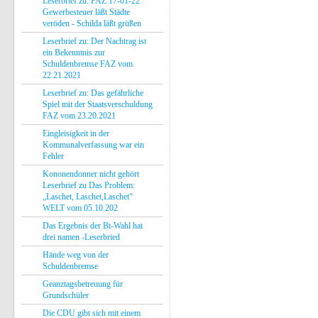
Leserbrief zu: FAZ 17-01-22
Gewerbesteuer läßt Städte
veröden - Schilda läßt grüßen
Leserbrief zu: Der Nachtrag ist
ein Bekenntnis zur
Schuldenbremse FAZ vom
22.21.2021
Leserbrief zu: Das gefährliche
Spiel mit der Staatsverschuldung
FAZ vom 23.20.2021
Eingleisigkeit in der
Kommunalverfassung war ein
Fehler
Kononendonner nicht gehört
Leserbrief zu Das Problem:
„Laschet, Laschet,Laschet“
WELT vom 05.10.202
Das Ergebnis der Bt-Wahl hat
drei namen -Leserbried
Hände weg von der
Schuldenbremse
Geanztagsbetreuung für
Grundschüler
Die CDU gibt sich mit einem