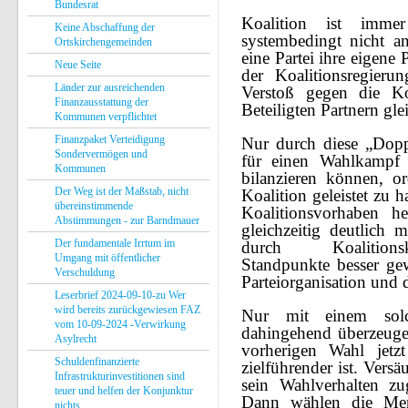
Bundesrat
Koalition ist imm
Keine Abschaffung der
systembedingt nicht a
Ortskirchengemeinden
eine Partei ihre eigene 
Neue Seite
der Koalitionsregieru
Länder zur ausreichenden
Verstoß gegen die Koa
Finanzausstattung der
Beteiligten Partnern gle
Kommunen verpflichtet
Finanzpaket Verteidigung
Nur durch diese „Dopp
Sondervermögen und
für einen Wahlkampf 
Kommunen
bilanzieren können, or
Der Weg ist der Maßstab, nicht
Koalition geleistet zu 
übereinstimmende
Koalitionsvorhaben h
Abstimmungen - zur Barndmauer
gleichzeitig deutlich
Der fundamentale Irrtum im
durch Koalitionsk
Umgang mit öffentlicher
Standpunkte besser ge
Verschuldung
Parteiorganisation und 
Leserbrief 2024-09-10-zu Wer
wird bereits zurückgewiesen FAZ
Nur mit einem so
vom 10-09-2024 -Verwirkung
dahingehend überzeuge
Asylrecht
vorherigen Wahl jet
Schuldenfinanzierte
zielführender ist. Vers
Infrastrukturinvestitionen sind
sein Wahlverhalten z
teuer und helfen der Konjunktur
Dann wählen die Mens
nichts