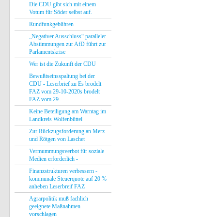
Die CDU gibt sich mit einem
Votum für Söder selbst auf.
Rundfunkgebühren
„Negativer Ausschluss“ paralleler
Abstimmungen zur AfD führt zur
Parlamentskrise
Wer ist die Zukunft der CDU
Bewußtseinsspaltung bei der
CDU - Leserbrief zu Es brodelt
FAZ vom 29-10-2020s brodelt
FAZ vom 29-
Keine Beteiligung am Warntag im
Landkreis Wolfenbüttel
Zur Rückzugsforderung an Merz
und Rötgen von Laschet
Vermummungsverbot für soziale
Medien erforderlich -
Finanzstrukturen verbessern -
kommunale Steuerquote auf 20 %
anheben Leserbreif FAZ
Agrarpolitik muß fachlich
geeignete Maßnahmen
vorschlagen