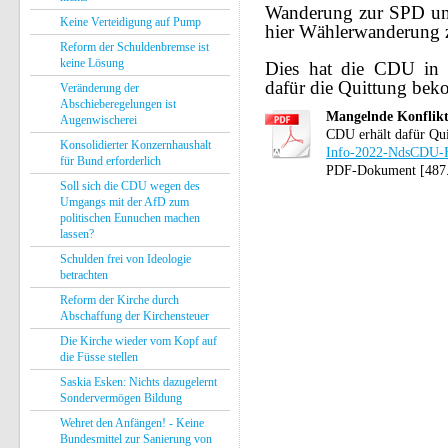
Wanderung zur SPD un
Keine Verteidigung auf Pump
hier Wählerwanderung 
Reform der Schuldenbremse ist
keine Lösung
Dies hat die CDU in 
dafür die Quittung be
Veränderung der
Abschieberegelungen ist
Mangelnde Konflikt
Augenwischerei
CDU erhält dafür Qu
Konsolidierter Konzernhaushalt
Info-2022-NdsCDU-Fe
für Bund erforderlich
PDF-Dokument [487
Soll sich die CDU wegen des
Umgangs mit der AfD zum
politischen Eunuchen machen
lassen?
Schulden frei von Ideologie
betrachten
Reform der Kirche durch
Abschaffung der Kirchensteuer
Die Kirche wieder vom Kopf auf
die Füsse stellen
Saskia Esken: Nichts dazugelernt
Sondervermögen Bildung
Wehret den Anfängen! - Keine
Bundesmittel zur Sanierung von