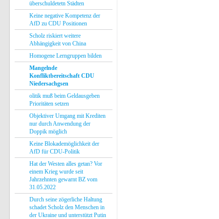
überschuldetetn Städten
Keine negative Kompetenz der
AfD zu CDU Positionen
Scholz riskiert weitere
Abhängigkeit von China
Homogene Lerngruppen bilden
Mangelnde
Konfliktbereitschaft CDU
Niedersachgsen
olitik muß beim Geldausgeben
Prioritäten setzen
Objektiver Umgang mit Krediten
nur durch Anwendung der
Doppik möglich
Keine Blokademöglichkeit der
AfD für CDU-Politik
Hat der Westen alles getan? Vor
einem Krieg wurde seit
Jahrzehnten gewarnt BZ vom
31.05.2022
Durch seine zögerliche Haltung
schadet Scholz den Menschen in
der Ukraine und unterstützt Putin