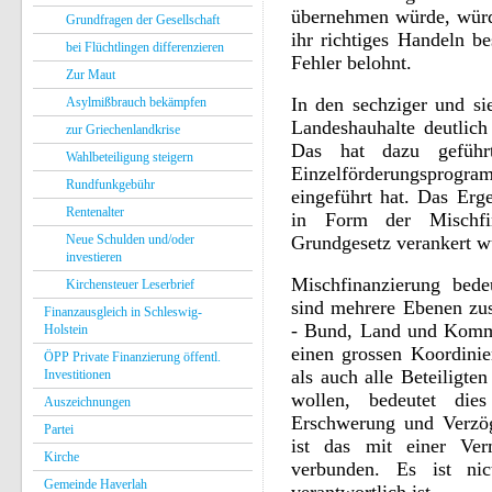
übernehmen würde, würde
Grundfragen der Gesellschaft
ihr richtiges Handeln be
bei Flüchtlingen differenzieren
Fehler belohnt.
Zur Maut
In den sechziger und si
Asylmißbrauch bekämpfen
Landeshauhalte deutlich
zur Griechenlandkrise
Das hat dazu gefüh
Wahlbeteiligung steigern
Einzelförderungsprog
Rundfunkgebühr
eingeführt hat. Das Erg
Rentenalter
in Form der Mischfi
Neue Schulden und/oder
Grundgesetz verankert w
investieren
Mischfinanzierung bede
Kirchensteuer Leserbrief
sind mehrere Ebenen zus
Finanzausgleich in Schleswig-
- Bund, Land und Kommu
Holstein
einen grossen Koordini
ÖPP Private Finanzierung öffentl.
als auch alle Beteiligte
Investitionen
wollen, bedeutet die
Auszeichnungen
Erschwerung und Verzö
Partei
ist das mit einer Ver
Kirche
verbunden. Es ist ni
Gemeinde Haverlah