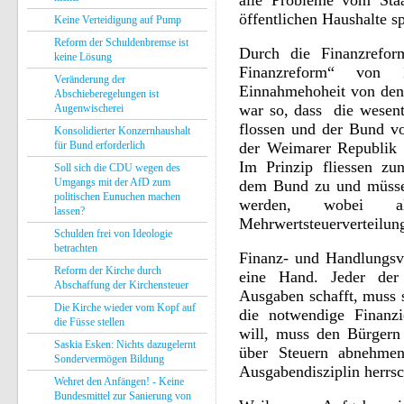
alle Probleme vom Staa
öffentlichen Haushalte s
Keine Verteidigung auf Pump
Reform der Schuldenbremse ist
Durch die Finanzrefor
keine Lösung
Finanzreform“ von 
Veränderung der
Einnahmehoheit von den
Abschieberegelungen ist
war so, dass die wesen
Augenwischerei
flossen und der Bund vo
Konsolidierter Konzernhaushalt
für Bund erforderlich
der Weimarer Republik 
Im Prinzip fliessen zu
Soll sich die CDU wegen des
Umgangs mit der AfD zum
dem Bund zu und müsse
politischen Eunuchen machen
werden, wobei als
lassen?
Mehrwertsteuerverteilung
Schulden frei von Ideologie
betrachten
Finanz- und Handlungs
Reform der Kirche durch
eine Hand. Jeder der
Abschaffung der Kirchensteuer
Ausgaben schafft, muss 
Die Kirche wieder vom Kopf auf
die notwendige Finanz
die Füsse stellen
will, muss den Bürgern
Saskia Esken: Nichts dazugelernt
über Steuern abnehme
Sondervermögen Bildung
Ausgabendisziplin herrs
Wehret den Anfängen! - Keine
Bundesmittel zur Sanierung von