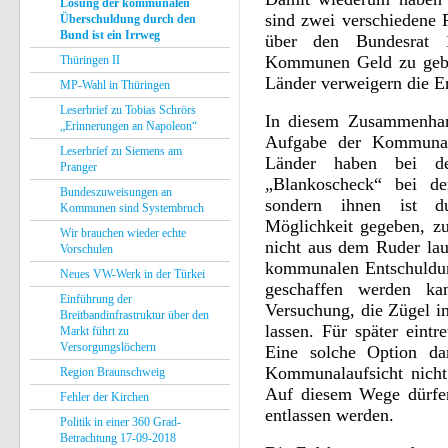
Lösung der kommunalen
sind zwei verschiedene 
Überschuldung durch den
Bund ist ein Irrweg
über den Bundesrat 
Kommunen Geld zu geben
Thüringen II
Länder verweigern die Er
MP-Wahl in Thüringen
Leserbrief zu Tobias Schrörs
In diesem Zusammenhan
„Erinnerungen an Napoleon“
Aufgabe der Kommunala
Leserbrief zu Siemens am
Länder haben bei d
Pranger
„Blankoscheck“ bei de
Bundeszuweisungen an
sondern ihnen ist d
Kommunen sind Systembruch
Möglichkeit gegeben, z
Wir brauchen wieder echte
nicht aus dem Ruder lau
Vorschulen
kommunalen Entschuldu
Neues VW-Werk in der Türkei
geschaffen werden ka
Einführung der
Versuchung, die Zügel i
Breitbandinfrastruktur über den
lassen. Für später eint
Markt führt zu
Versorgungslöchern
Eine solche Option da
Kommunalaufsicht nicht
Region Braunschweig
Auf diesem Wege dürfen
Fehler der Kirchen
entlassen werden.
Politik in einer 360 Grad-
Betrachtung 17-09-2018