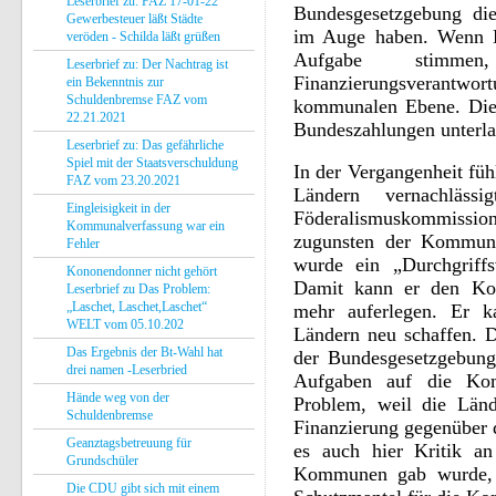
Leserbrief zu: FAZ 17-01-22
Bundesgesetzgebung di
Gewerbesteuer läßt Städte
im Auge haben. Wenn L
veröden - Schilda läßt grüßen
Aufgabe stimme
Leserbrief zu: Der Nachtrag ist
Finanzierungsverantwo
ein Bekenntnis zur
Schuldenbremse FAZ vom
kommunalen Ebene. Dies
22.21.2021
Bundeszahlungen unterla
Leserbrief zu: Das gefährliche
Spiel mit der Staatsverschuldung
In der Vergangenheit fü
FAZ vom 23.20.2021
Ländern vernachläss
Eingleisigkeit in der
Föderalismuskommissi
Kommunalverfassung war ein
zugunsten der Kommune
Fehler
wurde ein „Durchgriff
Kononendonner nicht gehört
Damit kann er den Ko
Leserbrief zu Das Problem:
„Laschet, Laschet,Laschet“
mehr auferlegen. Er 
WELT vom 05.10.202
Ländern neu schaffen. D
Das Ergebnis der Bt-Wahl hat
der Bundesgesetzgebung
drei namen -Leserbried
Aufgaben auf die Kom
Hände weg von der
Problem, weil die Länd
Schuldenbremse
Finanzierung gegenüber
Geanztagsbetreuung für
es auch hier Kritik a
Grundschüler
Kommunen gab wurde, i
Die CDU gibt sich mit einem