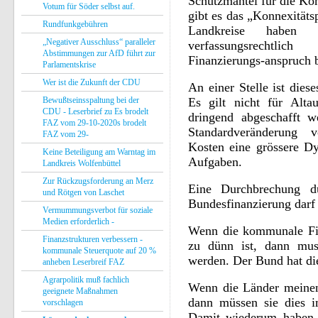
Schutzmantel für die Ko
Votum für Söder selbst auf.
gibt es das „Konnexität
Rundfunkgebühren
Landkreise haben 
„Negativer Ausschluss“ paralleler
verfassungsrechtlic
Abstimmungen zur AfD führt zur
Finanzierungs-anspruch 
Parlamentskrise
Wer ist die Zukunft der CDU
An einer Stelle ist dies
Bewußtseinsspaltung bei der
Es gilt nicht für Alt
CDU - Leserbrief zu Es brodelt
dringend abgeschafft w
FAZ vom 29-10-2020s brodelt
Standardveränderung v
FAZ vom 29-
Kosten eine grössere D
Keine Beteiligung am Warntag im
Aufgaben.
Landkreis Wolfenbüttel
Zur Rückzugsforderung an Merz
Eine Durchbrechung d
und Rötgen von Laschet
Bundesfinanzierung darf 
Vermummungsverbot für soziale
Medien erforderlich -
Wenn die kommunale Fin
Finanzstrukturen verbessern -
zu dünn ist, dann mus
kommunale Steuerquote auf 20 %
werden. Der Bund hat die
anheben Leserbreif FAZ
Agrarpolitik muß fachlich
Wenn die Länder meinen,
geeignete Maßnahmen
dann müssen sie dies i
vorschlagen
Damit wiederum haben 