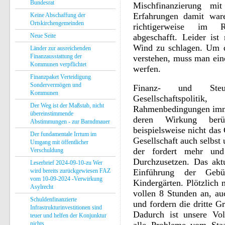
Bundesrat
Mischfinanzierung mi
Erfahrungen damit war
Keine Abschaffung der
Ortskirchengemeinden
richtigerweise im 
Neue Seite
abgeschafft. Leider is
Wind zu schlagen. Um 
Länder zur ausreichenden
Finanzausstattung der
verstehen, muss man ein
Kommunen verpflichtet
werfen.
Finanzpaket Verteidigung
Sondervermögen und
Finanz- und Steu
Kommunen
Gesellschaftspol
Der Weg ist der Maßstab, nicht
Rahmenbedingungen imme
übereinstimmende
deren Wirkung berü
Abstimmungen - zur Barndmauer
beispielsweise nicht das
Der fundamentale Irrtum im
Gesellschaft auch selbst
Umgang mit öffentlicher
der fordert mehr un
Verschuldung
Durchzusetzen. Das aktu
Leserbrief 2024-09-10-zu Wer
wird bereits zurückgewiesen FAZ
Einführung der Gebü
vom 10-09-2024 -Verwirkung
Kindergärten. Plötzlich 
Asylrecht
vollen 8 Stunden an, au
Schuldenfinanzierte
und fordern die dritte Gr
Infrastrukturinvestitionen sind
Dadurch ist unsere Voll
teuer und helfen der Konjunktur
nichts