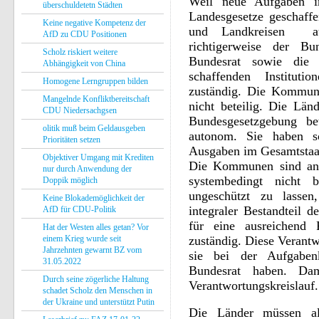
Weil neue Aufgaben i
überschuldetetn Städten
Landesgesetze geschaff
Keine negative Kompetenz der
und Landkreisen au
AfD zu CDU Positionen
richtigerweise der B
Scholz riskiert weitere
Bundesrat sowie die
Abhängigkeit von China
schaffenden Institut
Homogene Lerngruppen bilden
zuständig. Die Kommun
Mangelnde Konfliktbereitschaft
nicht beteilig. Die Län
CDU Niedersachgsen
Bundesgesetzgebung bet
olitik muß beim Geldausgeben
autonom. Sie haben 
Prioritäten setzen
Ausgaben im Gesamtstaa
Objektiver Umgang mit Krediten
Die Kommunen sind an 
nur durch Anwendung der
systembedingt nicht 
Doppik möglich
ungeschützt zu lassen
Keine Blokademöglichkeit der
integraler Bestandteil d
AfD für CDU-Politik
für eine ausreichend 
Hat der Westen alles getan? Vor
einem Krieg wurde seit
zuständig. Diese Verant
Jahrzehnten gewarnt BZ vom
sie bei der Aufgaben
31.05.2022
Bundesrat haben. Dam
Durch seine zögerliche Haltung
Verantwortungskreislauf.
schadet Scholz den Menschen in
der Ukraine und unterstützt Putin
Die Länder müssen al