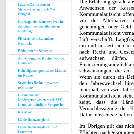
Die Erfahrung gerade au
Falsche Diskussion zu
Anwachsen der Kassen
Steuerverlusten durch VW-
Kommunalaufsicht offenb
Bußgeld
vor der Alternative n
Die Angst der Konservativen in
genehmigen oder Geld 
der Union vor der ultimativen
Niederlage
Kommunalaufsicht vernac
Luft verschafft. Langfri
Pistorius verschwundene
Nachricht
ein und äussert sich in
Bildungsferne Schichten
nach Recht und Gesetz
aufwachsen dürfen. K
Abwendung der Kirchen von den
Gläubigen
Finanzierungsmöglichkei
schwankungen, die am J
Kein allgemeinpolitisches Mandat
für Kirchen
Wenn sie durch ein De
den Jahreswechsel hin
Staatliches Rechnungswesen
reformieren
innerhalb von zwei Jahr
Kommunalaufsicht sicher
Übernahme der
Kindergartenkosten durch SPD
zeigt, dass die Länd
ist unglaubwürdiges Versprechen
Vernachlässigung der K
Kfz Maut
Dafür müssen sie haften.
Länderfinanzausgleich
Im Übrigen gilt das nich
Länderfinanzausgleich FAZ
Pflichten nachgekommen.
Leserbrief